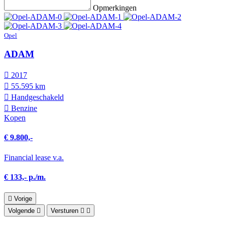
Opmerkingen
Opel
ADAM
2017
55.595 km
Hand­geschakeld
Benzine
Kopen
€ 9.800,-
Financial lease v.a.
€ 133,- p./m.
Vorige
Volgende
Versturen