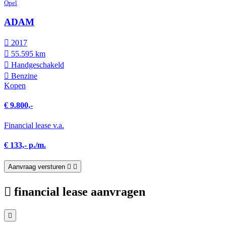
Opel
ADAM
2017
55.595 km
Hand­geschakeld
Benzine
Kopen
€ 9.800,-
Financial lease v.a.
€ 133,- p./m.
Aanvraag versturen
financial lease aanvragen