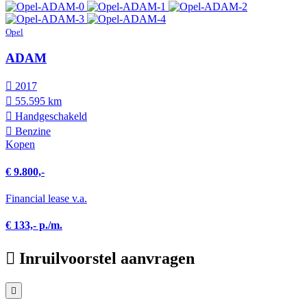
Opel
ADAM
2017
55.595 km
Hand­geschakeld
Benzine
Kopen
€ 9.800,-
Financial lease v.a.
€ 133,- p./m.
Inruilvoorstel aanvragen