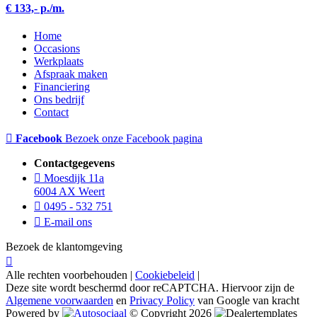
€ 133,- p./m.
Home
Occasions
Werkplaats
Afspraak maken
Financiering
Ons bedrijf
Contact
Facebook
Bezoek onze Facebook pagina
Contactgegevens
Moesdijk 11a
6004 AX Weert
0495 - 532 751
E-mail ons
Bezoek de klantomgeving
Alle rechten voorbehouden |
Cookiebeleid
|
Deze site wordt beschermd door reCAPTCHA. Hiervoor zijn de
Algemene voorwaarden
en
Privacy Policy
van Google van kracht
Powered by
© Copyright 2026