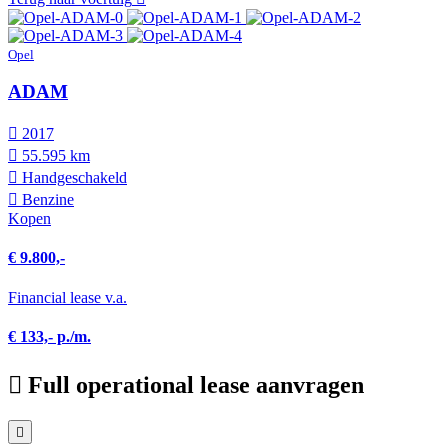
Opel
ADAM
2017
55.595 km
Hand­geschakeld
Benzine
Kopen
€ 9.800,-
Financial lease v.a.
€ 133,- p./m.
Full operational lease aanvragen