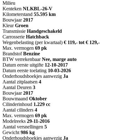
Milieu
Kenteken
NL
KBL-26-V
Kilometerstand
55.595 km
Bouwjaar
2017
Kleur
Groen
Transmissie
Handgeschakeld
Carrosserie
Hatchback
Wegenbelasting (per kwartaal)
€ 119,- tot € 129,-
Max. vermogen
69 pk
Brandstof
Benzine
BTW verrekenbaar
Nee, marge auto
Datum eerste uitgifte
12-10-2017
Datum eerste toelating
10-03-2026
Onderhoudsboekjes aanwezig
Ja
Aantal zitplaatsen
4
Aantal Deuren
3
Bouwjaar
2017
Bouwmaand
Oktober
Cilinderinhoud
1.229 cc
Aantal cilinders
4
Max. vermogen
69 pk
Modelreeks
29-11-2016
Aantal versnellingen
5
Gewicht
986 kg
Onderhoudsboekjes aanwezig
Ja