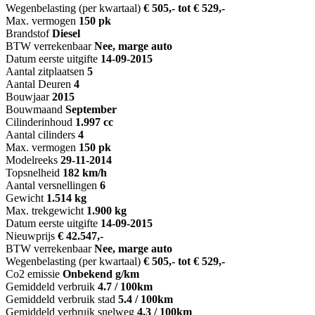
Wegenbelasting (per kwartaal)
€ 505,- tot € 529,-
Max. vermogen
150 pk
Brandstof
Diesel
BTW verrekenbaar
Nee, marge auto
Datum eerste uitgifte
14-09-2015
Aantal zitplaatsen
5
Aantal Deuren
4
Bouwjaar
2015
Bouwmaand
September
Cilinderinhoud
1.997 cc
Aantal cilinders
4
Max. vermogen
150 pk
Modelreeks
29-11-2014
Topsnelheid
182 km/h
Aantal versnellingen
6
Gewicht
1.514 kg
Max. trekgewicht
1.900 kg
Datum eerste uitgifte
14-09-2015
Nieuwprijs
€ 42.547,-
BTW verrekenbaar
Nee, marge auto
Wegenbelasting (per kwartaal)
€ 505,- tot € 529,-
Co2 emissie
Onbekend g/km
Gemiddeld verbruik
4.7 / 100km
Gemiddeld verbruik stad
5.4 / 100km
Gemiddeld verbruik snelweg
4.3 / 100km