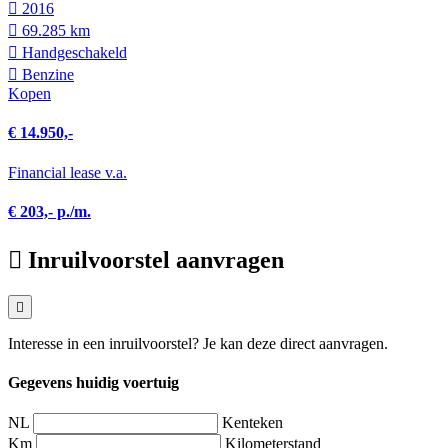
2016
69.285 km
Hand­geschakeld
Benzine
Kopen
€ 14.950,-
Financial lease v.a.
€ 203,- p./m.
Inruilvoorstel aanvragen
Interesse in een inruilvoorstel? Je kan deze direct aanvragen.
Gegevens huidig voertuig
NL
Kenteken
Km
Kilometerstand