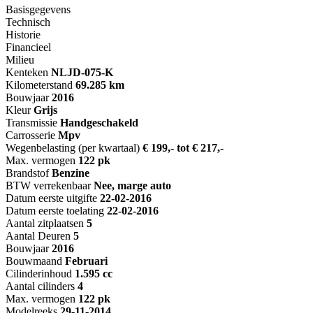
Basisgegevens
Technisch
Historie
Financieel
Milieu
Kenteken
NL
JD-075-K
Kilometerstand
69.285 km
Bouwjaar
2016
Kleur
Grijs
Transmissie
Handgeschakeld
Carrosserie
Mpv
Wegenbelasting (per kwartaal)
€ 199,- tot € 217,-
Max. vermogen
122 pk
Brandstof
Benzine
BTW verrekenbaar
Nee, marge auto
Datum eerste uitgifte
22-02-2016
Datum eerste toelating
22-02-2016
Aantal zitplaatsen
5
Aantal Deuren
5
Bouwjaar
2016
Bouwmaand
Februari
Cilinderinhoud
1.595 cc
Aantal cilinders
4
Max. vermogen
122 pk
Modelreeks
29-11-2014