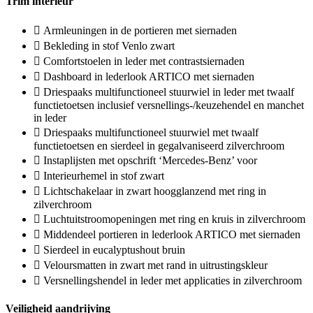
Trim interieur
Armleuningen in de portieren met siernaden
Bekleding in stof Venlo zwart
Comfortstoelen in leder met contrastsiernaden
Dashboard in lederlook ARTICO met siernaden
Driespaaks multifunctioneel stuurwiel in leder met twaalf
functietoetsen inclusief versnellings-/keuzehendel en manchet
in leder
Driespaaks multifunctioneel stuurwiel met twaalf
functietoetsen en sierdeel in gegalvaniseerd zilverchroom
Instaplijsten met opschrift ‘Mercedes-Benz’ voor
Interieurhemel in stof zwart
Lichtschakelaar in zwart hoogglanzend met ring in
zilverchroom
Luchtuitstroomopeningen met ring en kruis in zilverchroom
Middendeel portieren in lederlook ARTICO met siernaden
Sierdeel in eucalyptushout bruin
Veloursmatten in zwart met rand in uitrustingskleur
Versnellingshendel in leder met applicaties in zilverchroom
Veiligheid aandrijving