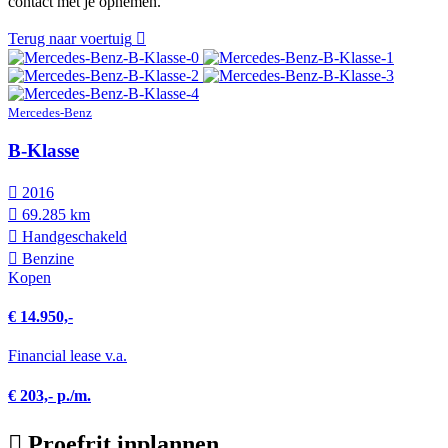
contact met je opnemen.
Terug naar voertuig
Mercedes-Benz
B-Klasse
2016
69.285 km
Hand­geschakeld
Benzine
Kopen
€ 14.950,-
Financial lease v.a.
€ 203,- p./m.
Proefrit inplannen