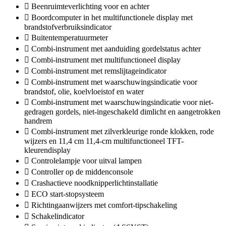
Beenruimteverlichting voor en achter
Boordcomputer in het multifunctionele display met
brandstofverbruiksindicator
Buitentemperatuurmeter
Combi-instrument met aanduiding gordelstatus achter
Combi-instrument met multifunctioneel display
Combi-instrument met remslijtageindicator
Combi-instrument met waarschuwingsindicatie voor
brandstof, olie, koelvloeistof en water
Combi-instrument met waarschuwingsindicatie voor niet-
gedragen gordels, niet-ingeschakeld dimlicht en aangetrokken
handrem
Combi-instrument met zilverkleurige ronde klokken, rode
wijzers en 11,4 cm 11,4-cm multifunctioneel TFT-
kleurendisplay
Controlelampje voor uitval lampen
Controller op de middenconsole
Crashactieve noodknipperlichtinstallatie
ECO start-stopsysteem
Richtingaanwijzers met comfort-tipschakeling
Schakelindicator