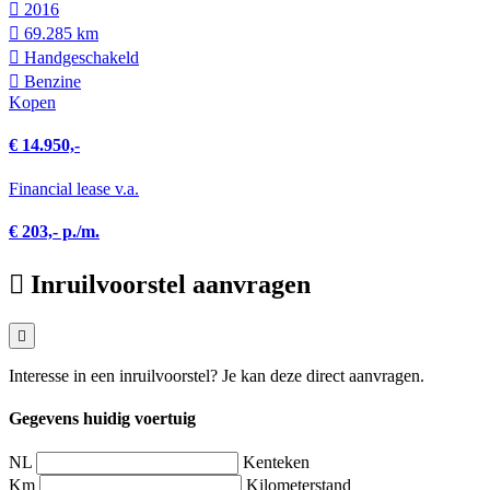
2016
69.285 km
Hand­geschakeld
Benzine
Kopen
€ 14.950,-
Financial lease v.a.
€ 203,- p./m.
Inruilvoorstel aanvragen
Interesse in een inruilvoorstel? Je kan deze direct aanvragen.
Gegevens huidig voertuig
NL
Kenteken
Km
Kilometerstand