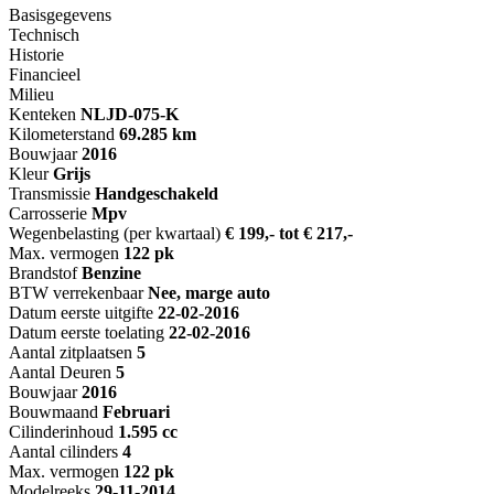
Basisgegevens
Technisch
Historie
Financieel
Milieu
Kenteken
NL
JD-075-K
Kilometerstand
69.285 km
Bouwjaar
2016
Kleur
Grijs
Transmissie
Handgeschakeld
Carrosserie
Mpv
Wegenbelasting (per kwartaal)
€ 199,- tot € 217,-
Max. vermogen
122 pk
Brandstof
Benzine
BTW verrekenbaar
Nee, marge auto
Datum eerste uitgifte
22-02-2016
Datum eerste toelating
22-02-2016
Aantal zitplaatsen
5
Aantal Deuren
5
Bouwjaar
2016
Bouwmaand
Februari
Cilinderinhoud
1.595 cc
Aantal cilinders
4
Max. vermogen
122 pk
Modelreeks
29-11-2014