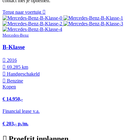
contact met je opnemen.
Terug naar voertuig
Mercedes-Benz
B-Klasse
2016
69.285 km
Hand­geschakeld
Benzine
Kopen
€ 14.950,-
Financial lease v.a.
€ 203,- p./m.
Proefrit inplannen