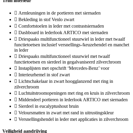
Trim interieur
Armleuningen in de portieren met siernaden
Bekleding in stof Venlo zwart
Comfortstoelen in leder met contrastsiernaden
Dashboard in lederlook ARTICO met siernaden
Driespaaks multifunctioneel stuurwiel in leder met twaalf
functietoetsen inclusief versnellings-/keuzehendel en manchet
in leder
Driespaaks multifunctioneel stuurwiel met twaalf
functietoetsen en sierdeel in gegalvaniseerd zilverchroom
Instaplijsten met opschrift ‘Mercedes-Benz’ voor
Interieurhemel in stof zwart
Lichtschakelaar in zwart hoogglanzend met ring in
zilverchroom
Luchtuitstroomopeningen met ring en kruis in zilverchroom
Middendeel portieren in lederlook ARTICO met siernaden
Sierdeel in eucalyptushout bruin
Veloursmatten in zwart met rand in uitrustingskleur
Versnellingshendel in leder met applicaties in zilverchroom
Veiligheid aandrijving