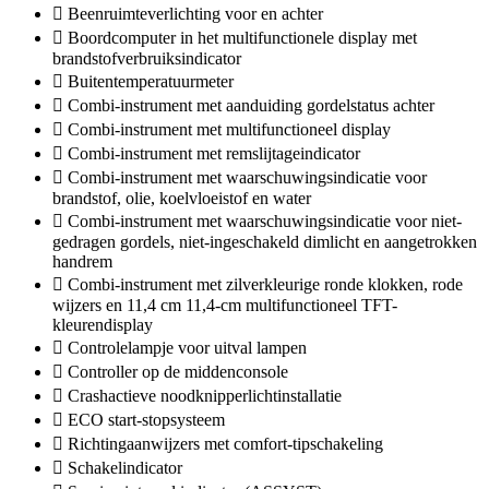
Beenruimteverlichting voor en achter
Boordcomputer in het multifunctionele display met
brandstofverbruiksindicator
Buitentemperatuurmeter
Combi-instrument met aanduiding gordelstatus achter
Combi-instrument met multifunctioneel display
Combi-instrument met remslijtageindicator
Combi-instrument met waarschuwingsindicatie voor
brandstof, olie, koelvloeistof en water
Combi-instrument met waarschuwingsindicatie voor niet-
gedragen gordels, niet-ingeschakeld dimlicht en aangetrokken
handrem
Combi-instrument met zilverkleurige ronde klokken, rode
wijzers en 11,4 cm 11,4-cm multifunctioneel TFT-
kleurendisplay
Controlelampje voor uitval lampen
Controller op de middenconsole
Crashactieve noodknipperlichtinstallatie
ECO start-stopsysteem
Richtingaanwijzers met comfort-tipschakeling
Schakelindicator